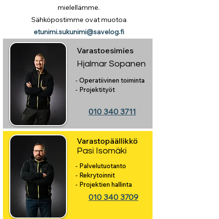
mielellämme.
Sähköpostimme ovat muotoa
etunimi.sukunimi@savelog.fi
Varastoesimies
Hjalmar Sopanen
- Operatiivinen toiminta
- Projektityöt
010 340 3711
Varastopäällikkö
Pasi Isomäki
- Palvelutuotanto
- Rekrytoinnit
- Projektien hallinta
010 340 3709