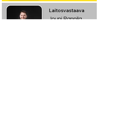
Laitosvastaava
Jouni Rannila
- Kiinteistö
- Lupa-asiat
- Laatu
010 340 3706
Toimitusjohtaja
Teemu Rannila
- Myynti
- Kehityshankkeet
- Media
010 340 3701
Talouspäällikkö
Sami Rannila