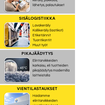
keräily, pakkaus,
lähetys, palautukset
SISÄLOGISTIIKKA
Lavakeräily
Kollikeräily (laatikot)
Etiketöinnit
Tuontikontit
Muut työt
PIKAJÄÄDYTYS
Elintarvikkeiden
karkaisu, eli tuotteiden
pikajäädytys modernilla
laitteistolla
VIENTILASTAUKSET
Hoidamme
elintarvikkeiden