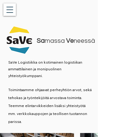
Sa
massa
Ve
neessä
SaVe Logistiikka on kotimainen logistiikan
ammattilainen ja monipuolinen
yhteistyökumppani.
Toimintaamme ohjaavat perheyhtiön arvot, sekä
tehokas ja työntekijöitä arvostava toiminta.
Teemme elintarvikkeiden lisäksi yhteistyötä
mm. verkkokauppojen ja teollisen tuotannon
parissa.