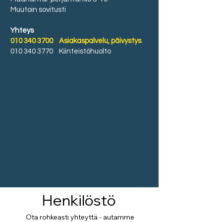
Muutoin sovitusti
Yhteys
010 340 3700
Asiakaspalvelu, päivystys
010 340 3770
Kiinteistöhuolto
Henkilöstö
Ota rohkeasti yhteyttä - autamme