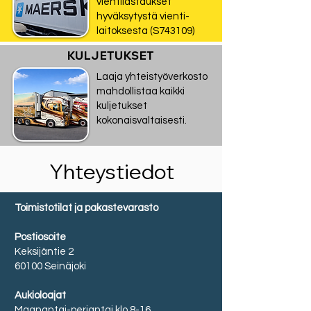
vientilastaukset
hyväksytystä vienti-
laitoksesta (S743109)
KULJETUKSET
Laaja yhteistyöverkosto
mahdollistaa kaikki
kuljetukset
kokonaisvaltaisesti.
Yhteystiedot
Toimistotilat ja pakastevarasto
Postiosoite
Keksijäntie 2
60100 Seinäjoki
Aukioloajat
Maanantai-perjantai klo 8-16